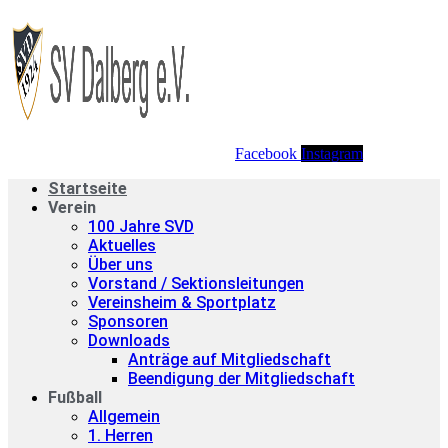
Facebook
Instagram
Startseite
Verein
100 Jahre SVD
Aktuelles
Über uns
Vorstand / Sektionsleitungen
Vereinsheim & Sportplatz
Sponsoren
Downloads
Anträge auf Mitgliedschaft
Beendigung der Mitgliedschaft
Fußball
Allgemein
1. Herren