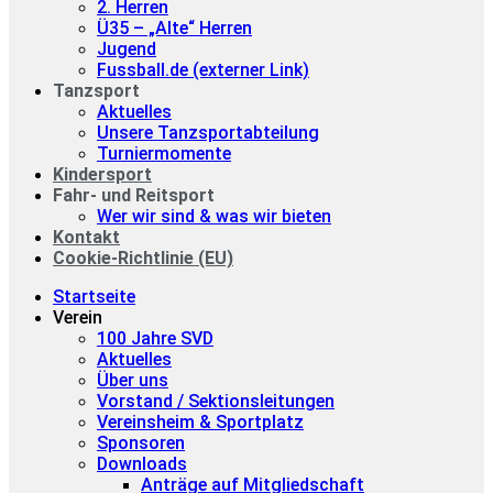
2. Herren
Ü35 – „Alte“ Herren
Jugend
Fussball.de (externer Link)
Tanzsport
Aktuelles
Unsere Tanzsportabteilung
Turniermomente
Kindersport
Fahr- und Reitsport
Wer wir sind & was wir bieten
Kontakt
Cookie-Richtlinie (EU)
Startseite
Verein
100 Jahre SVD
Aktuelles
Über uns
Vorstand / Sektionsleitungen
Vereinsheim & Sportplatz
Sponsoren
Downloads
Anträge auf Mitgliedschaft