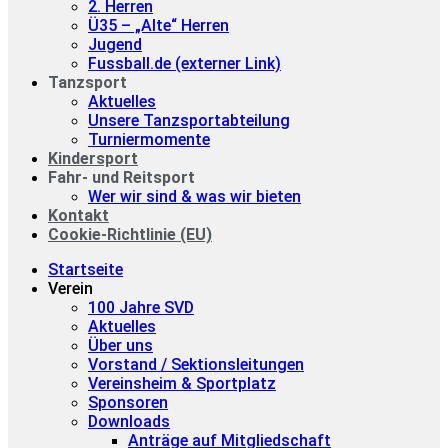
2. Herren
Ü35 – „Alte“ Herren
Jugend
Fussball.de (externer Link)
Tanzsport
Aktuelles
Unsere Tanzsportabteilung
Turniermomente
Kindersport
Fahr- und Reitsport
Wer wir sind & was wir bieten
Kontakt
Cookie-Richtlinie (EU)
Startseite
Verein
100 Jahre SVD
Aktuelles
Über uns
Vorstand / Sektionsleitungen
Vereinsheim & Sportplatz
Sponsoren
Downloads
Anträge auf Mitgliedschaft