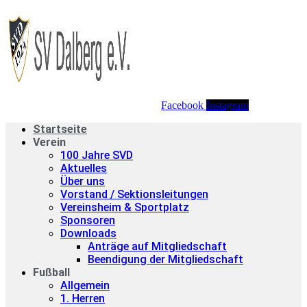
Facebook
Instagram
Startseite
Verein
100 Jahre SVD
Aktuelles
Über uns
Vorstand / Sektionsleitungen
Vereinsheim & Sportplatz
Sponsoren
Downloads
Anträge auf Mitgliedschaft
Beendigung der Mitgliedschaft
Fußball
Allgemein
1. Herren